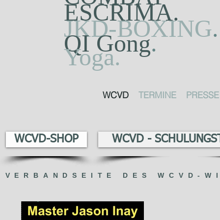
ESCRIMA.
JKD-BOXING
.
QI Gong
.
Yoga.
WCVD
TERMINE
PRESSE
WCVD-SHOP
WCVD - SCHULUNGS
VERBANDSEITE DES WCVD-W