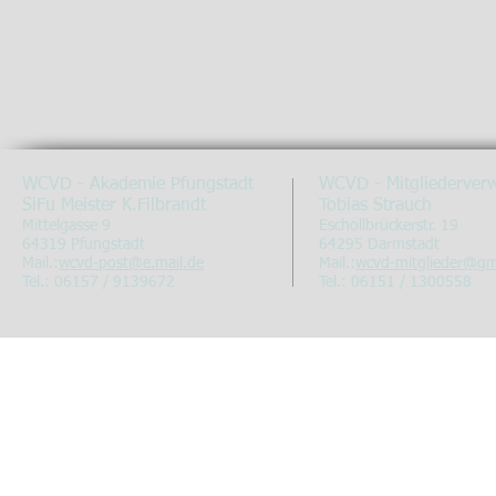
WCVD - Akademie Pfungstadt
WCVD - Mitgliederver
SiFu Meister K.Filbrandt
Tobias Strauch
Mittelgasse 9
Eschollbrückerstr. 19
64319 Pfungstadt
64295 Darmstadt
Mail.:
wcvd-post@e.mail.de
Mail.:
wcvd-mitglieder@g
Tel.: 06157 / 9139672
Tel.: 06151 / 1300558