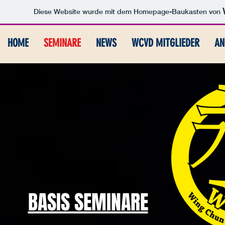
Diese Website wurde mit dem Homepage-Baukasten von
HOME
SEMINARE
NEWS
WCVD MITGLIEDER
AN
BASIS SEMINARE